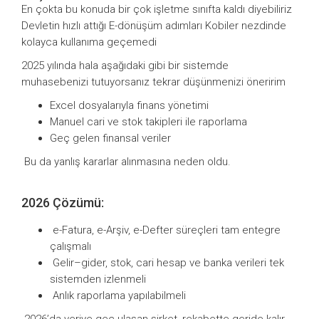
En çokta bu konuda bir çok işletme sınıfta kaldı diyebiliriz
Devletin hızlı attığı E-dönüşüm adımları Kobiler nezdinde
kolayca kullanıma geçemedi
2025 yılında hala aşağıdaki gibi bir sistemde
muhasebenizi tutuyorsanız tekrar düşünmenizi öneririm
Excel dosyalarıyla finans yönetimi
Manuel cari ve stok takipleri ile raporlama
Geç gelen finansal veriler
Bu da yanlış kararlar alınmasına neden oldu.
2026 Çözümü:
e-Fatura, e-Arşiv, e-Defter süreçleri tam entegre
çalışmalı
Gelir–gider, stok, cari hesap ve banka verileri tek
sistemden izlenmeli
Anlık raporlama yapılabilmeli
2026’da veriye geç ulaşan şirket, rekabette geride kalır.