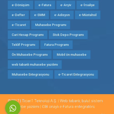
e-Dönüşüm
e-Fatura
e-Arşiv
e-İrsaliye
e-Defter
e-SMM
e-Adisyon
e-Müstahsil
e-Ticaret
Muhasebe Programı
Cari Hesap Programı
Stok Depo Programı
Teklif Programı
Fatura Programı
Ön Muhasebe Programı
Mobil ön muhasebe
web tabanlı muhasebe yazılımı
Muhasebe Entegrasyonu
e-Ticaret Entegrasyonu
©2017 | Ticari1 Teknoloji A.Ş. | Web tabanlı, bulut sistem
muhasebe yazılımı | GİB onaylı e-Fatura entegratörü