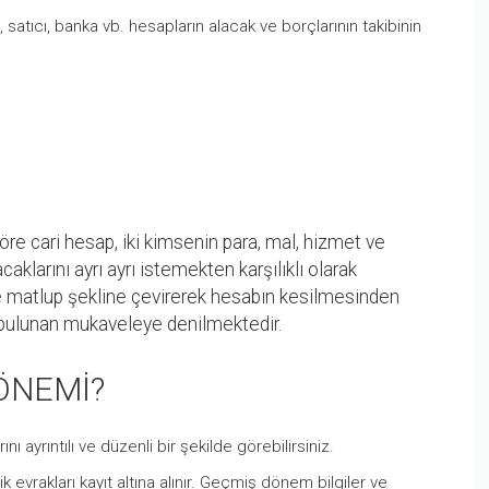
ıcı, satıcı, banka vb. hesapların alacak ve borçlarının takibinin
e cari hesap, iki kimsenin para, mal, hizmet ve
caklarını ayrı ayrı istemekten karşılıklı olarak
 matlup şekline çevirerek hesabın kesilmesinden
r bulunan mukaveleye denilmektedir.
 ÖNEMİ?
ı ayrıntılı ve düzenli bir şekilde görebilirsiniz.
vrakları kayıt altına alınır. Geçmiş dönem bilgiler ve