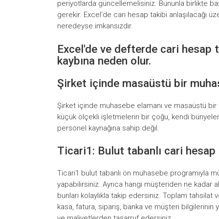
periyotlarda güncellemelisiniz. Bununla birlikte ba
gerekir. Excel'de cari hesap takibi anlaşılacağı ü
neredeyse imkansızdır.
Excel'de ve defterde cari hesap 
kaybına neden olur.
Şirket içinde masaüstü bir muha
Şirket içinde muhasebe elamanı ve masaüstü bir 
küçük ölçekli işletmelerin bir çoğu, kendi bünye
personel kaynağına sahip değil.
Ticari1: Bulut tabanlı cari hesap
Ticari1 bulut tabanlı ön muhasebe programıyla müşt
yapabilirsiniz. Ayrıca hangi müşteriden ne kadar
bunları kolaylıkla takip edersiniz. Toplam tahsilat v
kasa, fatura, sipariş, banka ve müşteri bilgilerinin
ve maliyetlerden tasarruf edersiniz.