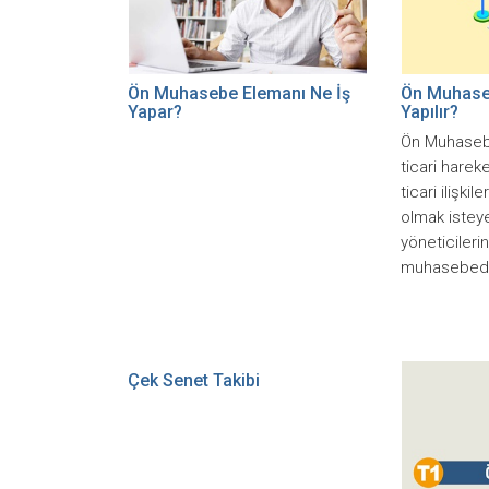
Ön Muhasebe Elemanı Ne İş
Ön Muhaseb
Yapar?
Yapılır?
Ön Muhasebe
ticari harek
ticari ilişki
olmak isteye
yöneticileri
muhasebedi
Çek Senet Takibi