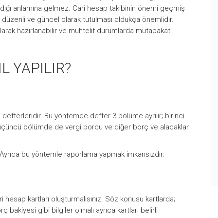
ıldığı anlamına gelmez. Cari hesap takibinin önemi geçmiş
bın, düzenli ve güncel olarak tutulması oldukça önemlidir.
ılarak hazırlanabilir ve muhtelif durumlarda mutabakat
L YAPILIR?
defterleridir. Bu yöntemde defter 3 bölüme ayrılır; birinci
 üçüncü bölümde de vergi borcu ve diğer borç ve alacaklar
 Ayrıca bu yöntemle raporlama yapmak imkansızdır.
ari hesap kartları oluşturmalısınız. Söz konusu kartlarda;
 bakiyesi gibi bilgiler olmalı ayrıca kartları belirli