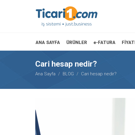
ANA SAYFA
ÜRÜNLER
e-FATURA
FİYA
Cari hesap nedir?
Ana Sayfa
BLOG
Cari hesap nedir?