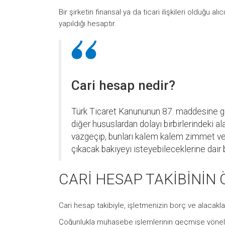
Bir şirketin finansal ya da ticari ilişkileri olduğu al
yapıldığı hesaptır.
Cari hesap nedir?
Türk Ticaret Kanununun 87. maddesine gör
diğer hususlardan dolayı birbirlerindeki ala
vazgeçip, bunları kalem kalem zimmet ve
çıkacak bakiyeyi isteyebileceklerine dai
CARİ HESAP TAKİBİNİN
Cari hesap takibiyle, işletmenizin borç ve alacakların
Çoğunlukla muhasebe işlemlerinin geçmişe yönelik e