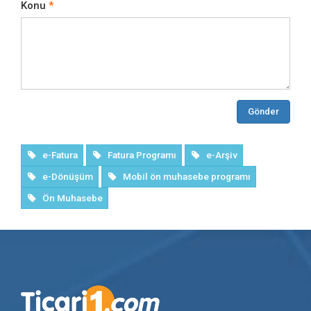
Konu
Gönder
e-Fatura
Fatura Programı
e-Arşiv
e-Dönüşüm
Mobil ön muhasebe programı
Ön Muhasebe