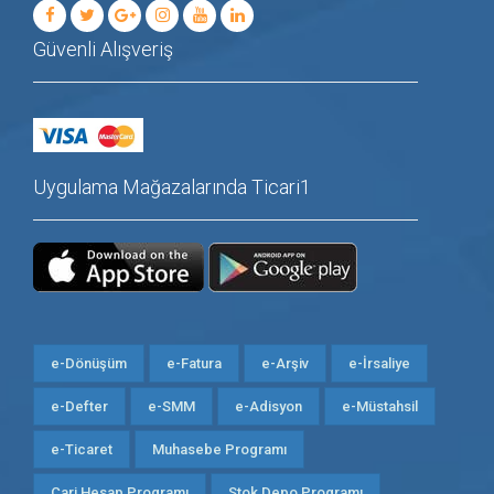
Güvenli Alışveriş
Uygulama Mağazalarında Ticari1
e-Dönüşüm
e-Fatura
e-Arşiv
e-İrsaliye
e-Defter
e-SMM
e-Adisyon
e-Müstahsil
e-Ticaret
Muhasebe Programı
Cari Hesap Programı
Stok Depo Programı