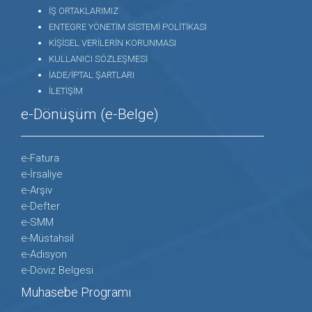
İŞ ORTAKLARIMIZ
ENTEGRE YÖNETİM SİSTEMİ POLİTİKASI
KİŞİSEL VERİLERİN KORUNMASI
KULLANICI SÖZLEŞMESİ
İADE/İPTAL ŞARTLARI
İLETİŞİM
e-Dönüşüm (e-Belge)
e-Fatura
e-İrsaliye
e-Arşiv
e-Defter
e-SMM
e-Müstahsil
e-Adisyon
e-Döviz Belgesi
Muhasebe Programı