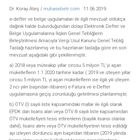
Dr. Koray Ateş /
muhasebetr.com
11.06.2019
e-defter ve belge uygulamaları ile ilgili mevzuat oldukça
dağınık halde bulunduğundan dolayı Elektronik Defter ve
Belge Uygulamalarına İlişkin Genel Tebliğlerin
Birleştirilmesi Amacıyla Vergi Usul Kanunu Genel Tebliğ
Taslağı hazırlanmış ve bu hazırlanan taslağa göre en son
mevzuat aşağıdaki gibi şekillenmiştir;
a) 2018 veya müteakip yıllar cirosu 5 milyon TL'yi aşan
mükelleflerin 1.1.2020 tarihine kadar ( 2019 ve izleyen yıllar
cirosu 5 milyon TL yi aşan mükelleflerin ise ilgili yılı izleyen
2 nci yılın başından itibaren) e-Fatura ve e-Defter
uygulamasına geçiş zorunluluğu getirilmesi planlanmıştır,
b) ÖTV (I) sayılı liste kapsamındaki mallar ile ilgili olarak
EPDK dan lisans alan veya ÖTV III sayılı liste kapsamından
ÖTV mükellefiyeti tesis ettirenlerin (bayilik lisansı olanlar
dahil), lisans alımı veya ÖTV mükellefiyetinin tesis edildiği
ayı izleyen dördüncü ayın başından itibaren (2019 yılında