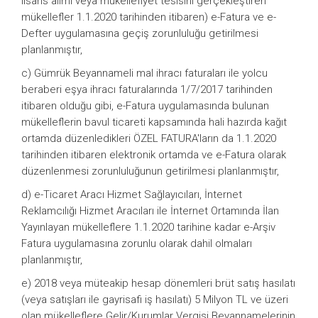
lisans alımı veya mükellefiyet tesisini gerçekleştiren
mükellefler 1.1.2020 tarihinden itibaren) e-Fatura ve e-
Defter uygulamasına geçiş zorunluluğu getirilmesi
planlanmıştır,
c) Gümrük Beyannameli mal ihracı faturaları ile yolcu
beraberi eşya ihracı faturalarında 1/7/2017 tarihinden
itibaren olduğu gibi, e-Fatura uygulamasında bulunan
mükelleflerin bavul ticareti kapsamında hali hazırda kağıt
ortamda düzenledikleri ÖZEL FATURA'ların da 1.1.2020
tarihinden itibaren elektronik ortamda ve e-Fatura olarak
düzenlenmesi zorunluluğunun getirilmesi planlanmıştır,
d) e-Ticaret Aracı Hizmet Sağlayıcıları, İnternet
Reklamcılığı Hizmet Aracıları ile İnternet Ortamında İlan
Yayınlayan mükelleflere 1.1.2020 tarihine kadar e-Arşiv
Fatura uygulamasına zorunlu olarak dahil olmaları
planlanmıştır,
e) 2018 veya müteakip hesap dönemleri brüt satış hasılatı
(veya satışları ile gayrisafi iş hasılatı) 5 Milyon TL ve üzeri
olan mükelleflere Gelir/Kurumlar Vergisi Beyannamelerinin