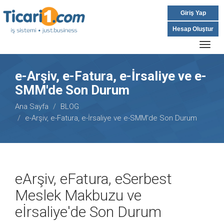
Giriş Yap
Hesap Oluştur
Togg
navig
e-Arşiv, e-Fatura, e-İrsaliye ve e-
SMM'de Son Durum
Ana Sayfa
BLOG
e-Arşiv, e-Fatura, e-İrsaliye ve e-SMM'de Son Durum
eArşiv, eFatura, eSerbest
Meslek Makbuzu ve
eİrsaliye'de Son Durum