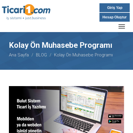
Giriş Yap
Hesap Oluştur
Togg
navig
Kolay Ön Muhasebe Programı
Ana Sayfa
BLOG
Kolay Ön Muhasebe Programı