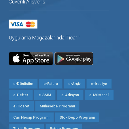
Güvenli Alışveriş
Uygulama Mağazalarında Ticari1
e-Dönüşüm
e-Fatura
e-Arşiv
e-İrsaliye
e-Defter
e-SMM
e-Adisyon
e-Müstahsil
e-Ticaret
Muhasebe Programı
Cari Hesap Programı
Stok Depo Programı
Teklif Programı
Fatura Programı