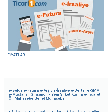
FİYATLAR
e-Belge
e-Fatura
e-Arşiv
e-İrsaliye
e-Defter
e-SMM
e-Müstahsil
Girişimcilik
Yeni Şirket Kurma
e-Ticaret
Ön Muhasebe
Genel Muhasebe
Şirketinizi Kapanmaktan Kurtaran Erken Uyarı İşaretleri