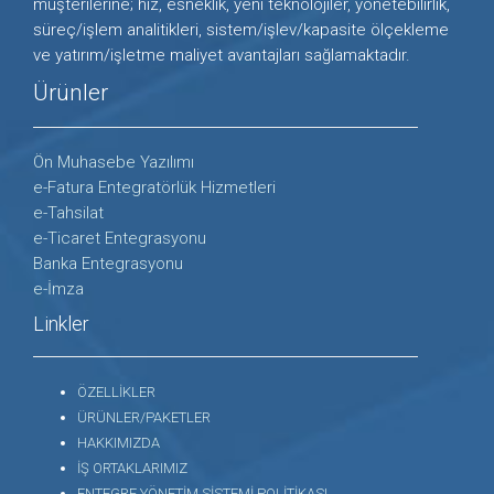
müşterilerine; hız, esneklik, yeni teknolojiler, yönetebilirlik,
süreç/işlem analitikleri, sistem/işlev/kapasite ölçekleme
ve yatırım/işletme maliyet avantajları sağlamaktadır.
Ürünler
Ön Muhasebe Yazılımı
e-Fatura Entegratörlük Hizmetleri
e-Tahsilat
e-Ticaret Entegrasyonu
Banka Entegrasyonu
e-İmza
Linkler
ÖZELLİKLER
ÜRÜNLER/PAKETLER
HAKKIMIZDA
İŞ ORTAKLARIMIZ
ENTEGRE YÖNETİM SİSTEMİ POLİTİKASI