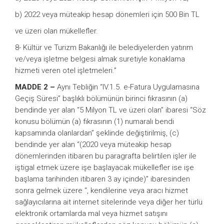
b) 2022 veya müteakip hesap dönemleri için 500 Bin TL
ve üzeri olan mükellefler.
8- Kültür ve Turizm Bakanlığı ile belediyelerden yatırım
ve/veya işletme belgesi almak suretiyle konaklama
hizmeti veren otel işletmeleri.”
MADDE 2 –
Aynı Tebliğin “IV.1.5. e-Fatura Uygulamasına
Geçiş Süresi” başlıklı bölümünün birinci fıkrasının (a)
bendinde yer alan “5 Milyon TL ve üzeri olan” ibaresi “Söz
konusu bölümün (a) fıkrasının (1) numaralı bendi
kapsamında olanlardan” şeklinde değiştirilmiş, (c)
bendinde yer alan “(2020 veya müteakip hesap
dönemlerinden itibaren bu paragrafta belirtilen işler ile
iştigal etmek üzere işe başlayacak mükellefler ise işe
başlama tarihinden itibaren 3 ay içinde)” ibaresinden
sonra gelmek üzere “, kendilerine veya aracı hizmet
sağlayıcılarına ait internet sitelerinde veya diğer her türlü
elektronik ortamlarda mal veya hizmet satışını