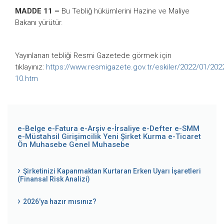
MADDE 11 –
Bu Tebliğ hükümlerini Hazine ve Maliye
Bakanı yürütür.
Yayınlanan tebliği Resmi Gazetede görmek için
tıklayınız:
https://www.resmigazete.gov.tr/eskiler/2022/01/202
10.htm
e-Belge
e-Fatura
e-Arşiv
e-İrsaliye
e-Defter
e-SMM
e-Müstahsil
Girişimcilik
Yeni Şirket Kurma
e-Ticaret
Ön Muhasebe
Genel Muhasebe
Şirketinizi Kapanmaktan Kurtaran Erken Uyarı İşaretleri
(Finansal Risk Analizi)
2026'ya hazır mısınız?