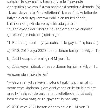
satışları ile gayrisafi iş hasılatı) olanlar.” şeklinde
değiştirilmiş ve aynı fıkraya aşağıdaki bentler eklenmiş, (b)
fıkrasında yer alan “mükelleflerin,” ibaresi “mükellefler ile
ihtiyari olarak uygulamaya dahil olan mükelleflerin,
birbirlerine” şeklinde ve aynı fıkrada yer alan
“düzenleyecekleri” ibaresi “düzenlemeleri ve almaları
gereken” şeklinde değiştirilmiştir.
“1- Brüt satış hasılatı (veya satışları ile gayrisafi iş hasılatı);
a) 2018, 2019 veya 2020 hesap dönemleri için 5 Milyon TL,
b) 2021 hesap dönemi için 4 Milyon TL,
c) 2022 veya müteakip hesap dönemleri için 3 Milyon TL
ve üzeri olan mükellefler.”
“7- Gayrimenkul ve/veya motorlu taşıt, inşa, imal, alım,
satım veya kiralama işlemlerini yapanlar ile bu işlemlere
aracılık faaliyetinde bulunan mükelleflerden brüt satış
hasılatı (veya satışları ile gayrisafi iş hasılatı);
a) 2020 veya 2021 hesap dönemleri için 1 Milyon TL,