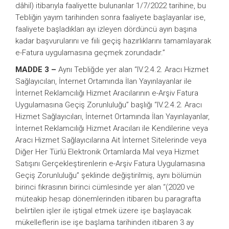
dâhil) itibarıyla faaliyette bulunanlar 1/7/2022 tarihine, bu
Tebliğin yayım tarihinden sonra faaliyete başlayanlar ise,
faaliyete başladıkları ayı izleyen dördüncü ayın başına
kadar başvurularını ve fiili geçiş hazırlıklarını tamamlayarak
e-Fatura uygulamasına geçmek zorundadır.”
MADDE 3 –
Aynı Tebliğde yer alan “IV.2.4.2. Aracı Hizmet
Sağlayıcıları, İnternet Ortamında İlan Yayınlayanlar ile
İnternet Reklamcılığı Hizmet Aracılarının e-Arşiv Fatura
Uygulamasına Geçiş Zorunluluğu” başlığı “IV.2.4.2. Aracı
Hizmet Sağlayıcıları, İnternet Ortamında İlan Yayınlayanlar,
İnternet Reklamcılığı Hizmet Aracıları ile Kendilerine veya
Aracı Hizmet Sağlayıcılarına Ait İnternet Sitelerinde veya
Diğer Her Türlü Elektronik Ortamlarda Mal veya Hizmet
Satışını Gerçekleştirenlerin e-Arşiv Fatura Uygulamasına
Geçiş Zorunluluğu” şeklinde değiştirilmiş, aynı bölümün
birinci fıkrasının birinci cümlesinde yer alan “(2020 ve
müteakip hesap dönemlerinden itibaren bu paragrafta
belirtilen işler ile iştigal etmek üzere işe başlayacak
mükelleflerin ise işe başlama tarihinden itibaren 3 ay