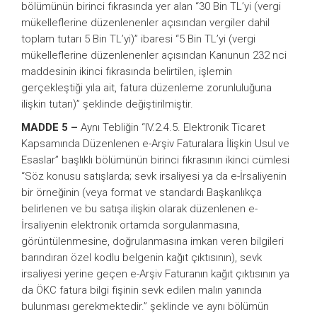
bölümünün birinci fıkrasında yer alan “30 Bin TL’yi (vergi
mükelleflerine düzenlenenler açısından vergiler dahil
toplam tutarı 5 Bin TL’yi)” ibaresi “5 Bin TL’yi (vergi
mükelleflerine düzenlenenler açısından Kanunun 232 nci
maddesinin ikinci fıkrasında belirtilen, işlemin
gerçekleştiği yıla ait, fatura düzenleme zorunluluğuna
ilişkin tutarı)” şeklinde değiştirilmiştir.
MADDE 5 –
Aynı Tebliğin “IV.2.4.5. Elektronik Ticaret
Kapsamında Düzenlenen e-Arşiv Faturalara İlişkin Usul ve
Esaslar” başlıklı bölümünün birinci fıkrasının ikinci cümlesi
“Söz konusu satışlarda; sevk irsaliyesi ya da e-İrsaliyenin
bir örneğinin (veya format ve standardı Başkanlıkça
belirlenen ve bu satışa ilişkin olarak düzenlenen e-
İrsaliyenin elektronik ortamda sorgulanmasına,
görüntülenmesine, doğrulanmasına imkan veren bilgileri
barındıran özel kodlu belgenin kağıt çıktısının), sevk
irsaliyesi yerine geçen e-Arşiv Faturanın kağıt çıktısının ya
da ÖKC fatura bilgi fişinin sevk edilen malın yanında
bulunması gerekmektedir.” şeklinde ve aynı bölümün