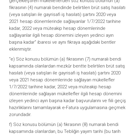
gerçekleştiren mükelleflerden söz konusu bölümün (a)
fıkrasının (4) numaralı bendinde belirtilen brüt satış hasılatı
(veya satışları ile gayrisafi iş hasılatı) şartını 2020 veya
2021 hesap dönemlerinde sağlayanlar 1/7/2022 tarihine
kadar, 2022 veya müteakip hesap dönemlerinde
sağlayanlar ilgili hesap dönemini izleyen yedinci ayın
başına kadar” ibaresi ve aynı fıkraya aşağıdaki bentler
eklenmiştir.
“e) Söz konusu bölümün (a) fıkrasının (7) numaralı bendi
kapsamında olanlardan mezkûr bentte belirtilen brüt satış
hasılatı (veya satışları ile gayrisafi iş hasılatı) şartını 2020
veya 2021 hesap dönemlerinde sağlayan mükellefler
1/7/2022 tarihine kadar, 2022 veya müteakip hesap
dönemlerinde sağlayan mükellefler ilgili hesap dönemini
izleyen yedinci ayın başına kadar başvurularını ve fiili geçiş
hazırlıklarını tamamlayarak e-Fatura uygulamasına geçmek
zorundadır.
f) Söz konusu bölümün (a) fıkrasının (8) numaralı bendi
kapsamında olanlardan, bu Tebliğin yayım tarihi (bu tarih