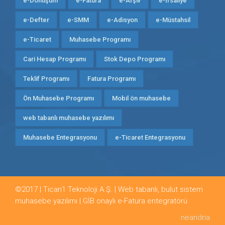
e-Dönüşüm
e-Fatura
e-Arşiv
e-İrsaliye
e-Defter
e-SMM
e-Adisyon
e-Müstahsil
e-Ticaret
Muhasebe Programı
Cari Hesap Programı
Stok Depo Programı
Teklif Programı
Fatura Programı
Ön Muhasebe Programı
Mobil ön muhasebe
web tabanlı muhasebe yazılımı
Muhasebe Entegrasyonu
e-Ticaret Entegrasyonu
©2017 | Ticari1 Teknoloji A.Ş. | Web tabanlı, bulut sistem
muhasebe yazılımı | GİB onaylı e-Fatura entegratörü
neandria