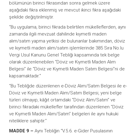
bölümünün birinci fıkrasından sonra gelmek üzere
aşağıdaki fıkra eklenmiş ve mevcut ikinci fıkra aşağıdaki
şekilde değiştirilmiştir.
“Bu uygulama, birinci fıkrada belirtilen mükelleflerden, aynı
zamanda ilgili mevzuat dahilinde kıymetli maden
alım/satım yapma yetkisi de bulunanlar bakımından, döviz
ve kıymetli maden alım/satım işlemlerinde 385 Sıra No.lu
Vergi Usul Kanunu Genel Tebliği kapsamında tek belge
olarak düzenlenebilen “Döviz ve Kıymetli Maden Alım
Belgesi” ile “Döviz ve Kıymetli Maden Satım Belgesi”ni de
kapsamaktadır.”
“Bu Tebliğde düzenlenen e-Döviz Alım/Satım Belgesi ile e-
Döviz ve Kıymetli Maden Alım/Satım Belgesi, yeni belge
türleri olmayıp, kâğıt ortamdaki “Döviz Alım/Satım” ve
birinci fıkradaki mükellefler tarafından düzenlenen “Döviz
ve Kıymetli Maden Alım/Satım” belgeleri ile aynı hukuki
niteliklere sahiptir.”
MADDE 9 –
Aynı Tebliğin “V.5.6. e-Gider Pusulasının