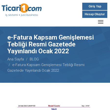
Giriş Yap
Hesap Oluştur
Togg
navig
e-Fatura Kapsam Genişlemesi
Tebliği Resmi Gazetede
Yayınlandı Ocak 2022
Ana Sayfa
BLOG
e-Fatura Kapsam Genişlemesi Tebliği Resmi
Gazetede Yayınlandı Ocak 2022