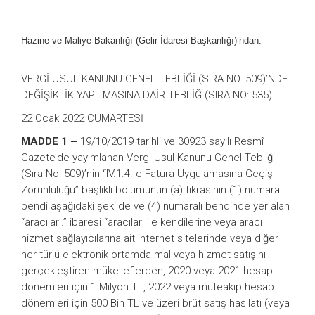
Hazine ve Maliye Bakanlığı (Gelir İdaresi Başkanlığı)’ndan:
VERGİ USUL KANUNU GENEL TEBLİĞİ (SIRA NO: 509)’NDE
DEĞİŞİKLİK YAPILMASINA DAİR TEBLİĞ (SIRA NO: 535)
22 Ocak 2022 CUMARTESİ
MADDE 1 –
19/10/2019 tarihli ve 30923 sayılı Resmî
Gazete’de yayımlanan Vergi Usul Kanunu Genel Tebliği
(Sıra No: 509)’nin “IV.1.4. e-Fatura Uygulamasına Geçiş
Zorunluluğu” başlıklı bölümünün (a) fıkrasının (1) numaralı
bendi aşağıdaki şekilde ve (4) numaralı bendinde yer alan
“aracıları.” ibaresi “aracıları ile kendilerine veya aracı
hizmet sağlayıcılarına ait internet sitelerinde veya diğer
her türlü elektronik ortamda mal veya hizmet satışını
gerçekleştiren mükelleflerden, 2020 veya 2021 hesap
dönemleri için 1 Milyon TL, 2022 veya müteakip hesap
dönemleri için 500 Bin TL ve üzeri brüt satış hasılatı (veya