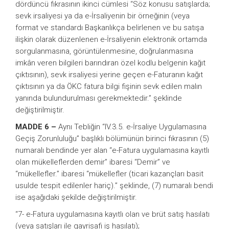
dördüncü fıkrasının ikinci cümlesi “Söz konusu satışlarda;
sevk irsaliyesi ya da e-İrsaliyenin bir örneğinin (veya
format ve standardı Başkanlıkça belirlenen ve bu satışa
ilişkin olarak düzenlenen e-İrsaliyenin elektronik ortamda
sorgulanmasına, görüntülenmesine, doğrulanmasına
imkân veren bilgileri barındıran özel kodlu belgenin kağıt
çıktısının), sevk irsaliyesi yerine geçen e-Faturanın kağıt
çıktısının ya da ÖKC fatura bilgi fişinin sevk edilen malın
yanında bulundurulması gerekmektedir.” şeklinde
değiştirilmiştir.
MADDE 6 –
Aynı Tebliğin “IV.3.5. e-İrsaliye Uygulamasına
Geçiş Zorunluluğu” başlıklı bölümünün birinci fıkrasının (5)
numaralı bendinde yer alan “e-Fatura uygulamasına kayıtlı
olan mükelleflerden demir” ibaresi “Demir” ve
“mükellefler.” ibaresi “mükellefler (ticari kazançları basit
usulde tespit edilenler hariç).” şeklinde, (7) numaralı bendi
ise aşağıdaki şekilde değiştirilmiştir.
“7- e-Fatura uygulamasına kayıtlı olan ve brüt satış hasılatı
(veya satışları ile gayrisafi iş hasılatı);