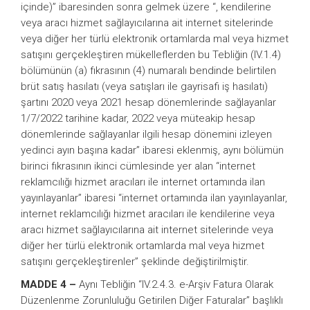
içinde)” ibaresinden sonra gelmek üzere “, kendilerine
veya aracı hizmet sağlayıcılarına ait internet sitelerinde
veya diğer her türlü elektronik ortamlarda mal veya hizmet
satışını gerçekleştiren mükelleflerden bu Tebliğin (IV.1.4)
bölümünün (a) fıkrasının (4) numaralı bendinde belirtilen
brüt satış hasılatı (veya satışları ile gayrisafi iş hasılatı)
şartını 2020 veya 2021 hesap dönemlerinde sağlayanlar
1/7/2022 tarihine kadar, 2022 veya müteakip hesap
dönemlerinde sağlayanlar ilgili hesap dönemini izleyen
yedinci ayın başına kadar” ibaresi eklenmiş, aynı bölümün
birinci fıkrasının ikinci cümlesinde yer alan “internet
reklamcılığı hizmet aracıları ile internet ortamında ilan
yayınlayanlar” ibaresi “internet ortamında ilan yayınlayanlar,
internet reklamcılığı hizmet aracıları ile kendilerine veya
aracı hizmet sağlayıcılarına ait internet sitelerinde veya
diğer her türlü elektronik ortamlarda mal veya hizmet
satışını gerçekleştirenler” şeklinde değiştirilmiştir.
MADDE 4 –
Aynı Tebliğin “IV.2.4.3. e-Arşiv Fatura Olarak
Düzenlenme Zorunluluğu Getirilen Diğer Faturalar” başlıklı