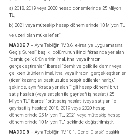
a) 2018, 2019 veya 2020 hesap dönemlerinde 25 Milyon
TL,
b) 2021 veya müteakip hesap dönemlerinde 10 Milyon TL
ve üzeri olan mükellefler.”
MADDE 7 –
Aynı Tebliğin “IV.3.6. e-İrsaliye Uygulamasına
Geçiş Süresi” başlıklı bölümünün ikinci fıkrasında yer alan
“demir, çelik ürünlerinin imal, ithal veya ihracını
gerçekleştirenler,” ibaresi “demir ve çelik ile demir veya
çelikten ürünlerin imal, ithal veya ihracını gerçekleştirenler
(ticari kazançları basit usulde tespit edilenler hariç),”
şeklinde, aynı fıkrada yer alan “ilgili hesap dönemi brüt
satış hasılatı (veya satışları ile gayrisafi iş hasılatı) 25
Milyon TL” ibaresi “brüt satış hasılatı (veya satışları ile
gayrisafi iş hasılatı) 2018, 2019 veya 2020 hesap
dönemlerinde 25 Milyon TL, 2021 veya müteakip hesap
dönemlerinde 10 Milyon TL” şeklinde değiştirilmiştir.
MADDE 8 –
Aynı Tebliğin “IV.10.1. Genel Olarak” başlıklı