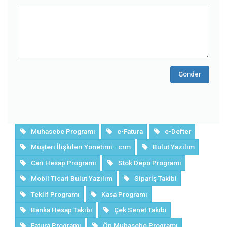
Gönder
Muhasebe Programı
e-Fatura
e-Defter
Müşteri İlişkileri Yönetimi - crm
Bulut Yazılım
Cari Hesap Programı
Stok Depo Programı
Mobil Ticari Bulut Yazılım
Sipariş Takibi
Teklif Programı
Kasa Programı
Banka Hesap Takibi
Çek Senet Takibi
Fatura Programı
Ön Muhasebe Programı