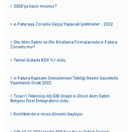
2026'ya hazır mısınız?
e-Faturaya Zorunlu Geçiş Yapacak İşletmeler - 2022
Oto Alım Satım ve Oto Kiralama Firmalarında e-Fatura
Zorunlu mu?
Temel Gıdada KDV %1 oldu.
e-Fatura Kapsam Genişlemesi Tebliği Resmi Gazetede
Yayınlandı Ocak 2022
Ticari1 Teknoloji AŞ GİB Onaylı e-Döviz Alım Satım
Belgesi Özel Entegratörü oldu
Kimliklerde e-imza dönemi başlıyor
GİB 10.11.2021 tarihli 509 Sıra No.lu Tebliğ Taslağı