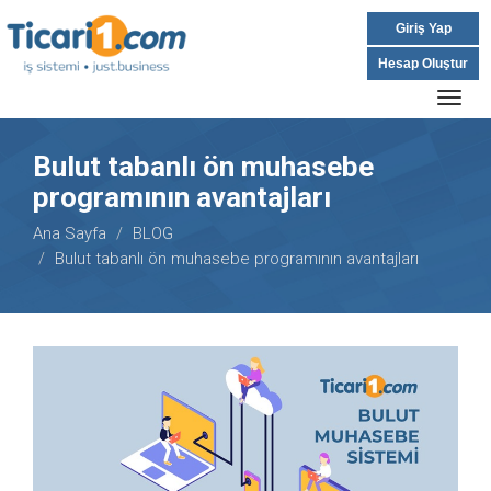
Giriş Yap
Hesap Oluştur
Togg
navig
Bulut tabanlı ön muhasebe
programının avantajları
Ana Sayfa
BLOG
Bulut tabanlı ön muhasebe programının avantajları